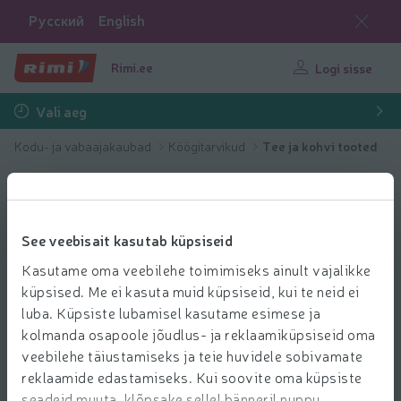
Русский
English
Rimi.ee
Logi sisse
Vali aeg
Kodu- ja vabaajakaubad
Köögitarvikud
Tee ja kohvi tooted
See veebisait kasutab küpsiseid
Kasutame oma veebilehe toimimiseks ainult vajalikke
küpsised. Me ei kasuta muid küpsiseid, kui te neid ei
luba. Küpsiste lubamisel kasutame esimese ja
kolmanda osapoole jõudlus- ja reklaamiküpsiseid oma
veebilehe täiustamiseks ja teie huvidele sobivamate
reklaamide edastamiseks. Kui soovite oma küpsiste
seadeid muuta, klõpsake sellel bänneril nuppu