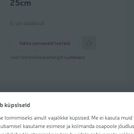
25cm
Ei ole saadaval
Lisa lemmikuks
Näita sarnaseid tooteid
Veel tooteid kaubamärgilt
Luminarc
b küpsiseid
toimimiseks ainult vajalikke küpsised. Me ei kasuta muid k
te lubamisel kasutame esimese ja kolmanda osapoole jõudlus