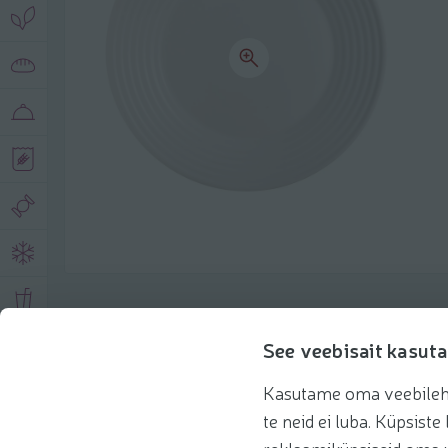
Toote andmed
See veebisait kasuta
Kasutame oma veebilehe 
Tooteinfo
Soovitatud tooted
te neid ei luba. Küpsis