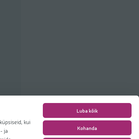
Luba kõik
üpsiseid, kui
Kohanda
Pakkimise tasu
0,00 €
- ja
Kokku
0,00 €