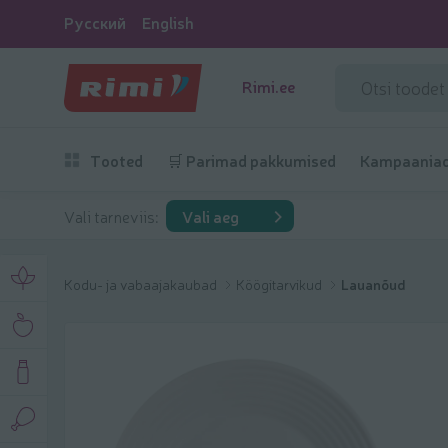
Русский
English
Rimi.ee
Tooted
🛒 Parimad pakkumised
Kampaania
Vali tarneviis:
Vali aeg
Kodu- ja vabaajakaubad
Köögitarvikud
Lauanõud