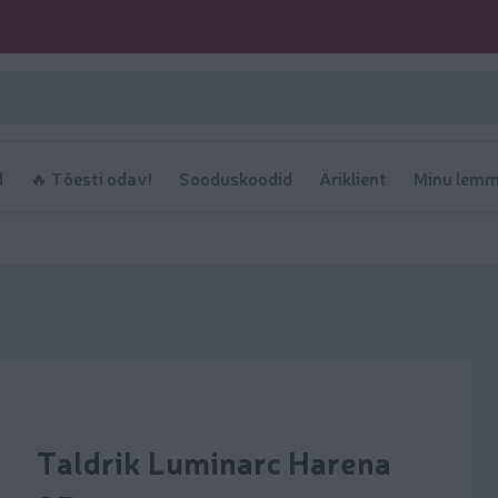
d
🔥 Tõesti odav!
Sooduskoodid
Äriklient
Minu lemm
Taldrik Luminarc Harena