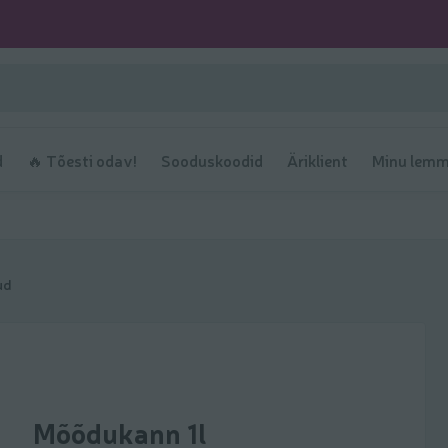
d
🔥 Tõesti odav!
Sooduskoodid
Äriklient
Minu lemm
ud
Mõõdukann 1l