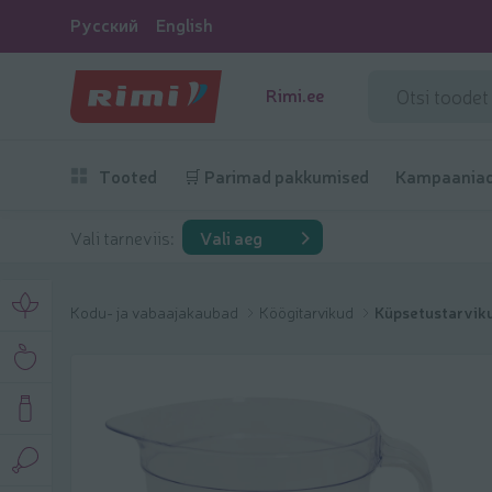
Русский
English
Rimi.ee
Tooted
🛒 Parimad pakkumised
Kampaania
Vali tarneviis:
Vali aeg
Kodu- ja vabaajakaubad
Köögitarvikud
Küpsetustarvik