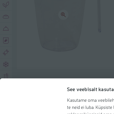
Toote andmed
See veebisait kasuta
Kasutame oma veebilehe 
Tooteinfo
Soovitatud tooted
te neid ei luba. Küpsis