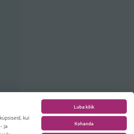
Luba kõik
üpsiseid, kui
Kohanda
Pakkimise tasu
0,00 €
- ja
Kokku
0,00 €