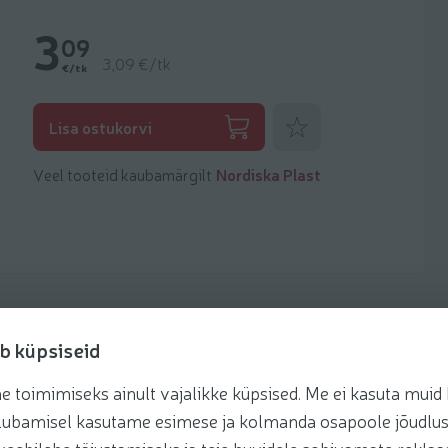
3
09
3,09 €/tk
€/tk
Lisa lemmikuks
Lisa ostukorvi
Veel tooteid kaubamärgilt
Nordiska Plast
b küpsiseid
toimimiseks ainult vajalikke küpsised. Me ei kasuta muid k
te lubamisel kasutame esimese ja kolmanda osapoole jõudlus