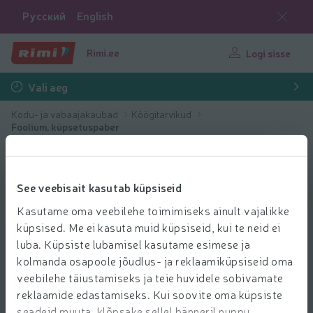
Русский
English
Rimi.ee
Logi sisse
Vali aeg
Kodu- ja vabaajakaubad
Köögitarvikud
Foolium, küpsetuspaber
See veebisait kasutab küpsiseid
Kasutame oma veebilehe toimimiseks ainult vajalikke
küpsised. Me ei kasuta muid küpsiseid, kui te neid ei
luba. Küpsiste lubamisel kasutame esimese ja
kolmanda osapoole jõudlus- ja reklaamiküpsiseid oma
veebilehe täiustamiseks ja teie huvidele sobivamate
reklaamide edastamiseks. Kui soovite oma küpsiste
seadeid muuta, klõpsake sellel bänneril nuppu