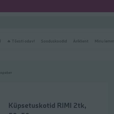
d
🔥 Tõesti odav!
Sooduskoodid
Äriklient
Minu lemm
uspaber
Küpsetuskotid RIMI 2tk,