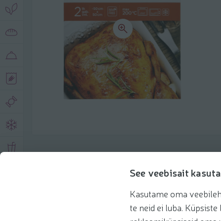
Toote andmed
See veebisait kasuta
Kasutame oma veebilehe 
Tooteinfo
Soovitatud tooted
te neid ei luba. Küpsis