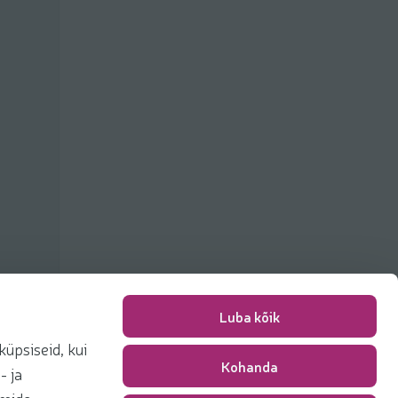
Luba kõik
üpsiseid, kui
Kohanda
Pakkimise tasu
0,00 €
- ja
Kokku
0,00 €