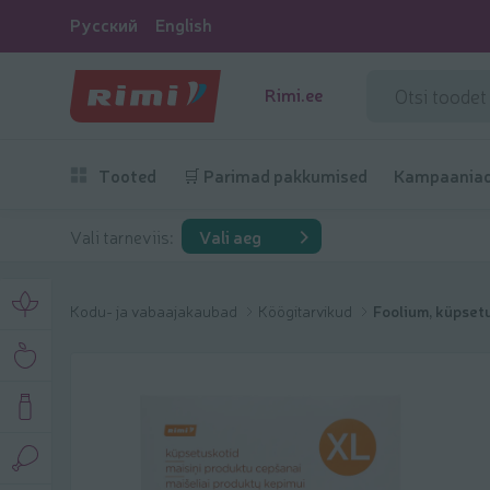
Русский
English
Rimi.ee
Tooted
🛒 Parimad pakkumised
Kampaania
Vali tarneviis:
Vali aeg
Kodu- ja vabaajakaubad
Köögitarvikud
Foolium, küpset