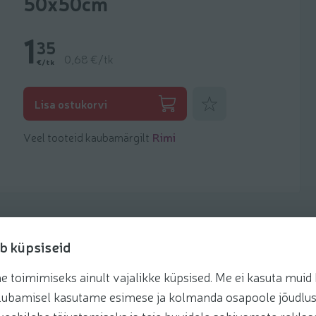
50x50cm
1
35
0,68 €/tk
€/tk
Lisa lemmikuks
Lisa ostukorvi
Veel tooteid kaubamärgilt
Rimi
b küpsiseid
toimimiseks ainult vajalikke küpsised. Me ei kasuta muid k
te lubamisel kasutame esimese ja kolmanda osapoole jõudlus