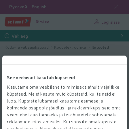
Русский
English
Rimi.ee
Logi sisse
Vali aeg
Kodu- ja vabaajakaubad
Koduelektroonika
Ilutooted
See veebisait kasutab küpsiseid
Kasutame oma veebilehe toimimiseks ainult vajalikke
küpsised. Me ei kasuta muid küpsiseid, kui te neid ei
luba. Küpsiste lubamisel kasutame esimese ja
kolmanda osapoole jõudlus- ja reklaamiküpsiseid oma
veebilehe täiustamiseks ja teie huvidele sobivamate
reklaamide edastamiseks. Kui soovite oma küpsiste
seadeid muuta, klõpsake sellel bänneril nuppu