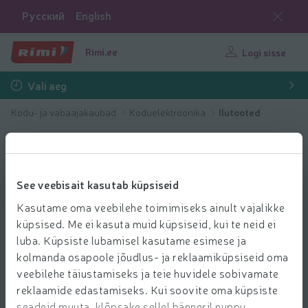
Русский
English
Rimi.ee
Logi sisse
Vali aeg
Kodu- ja vabaajakaubad
Koduelektroonika
Ilutooted
See veebisait kasutab küpsiseid
Kasutame oma veebilehe toimimiseks ainult vajalikke
küpsised. Me ei kasuta muid küpsiseid, kui te neid ei
luba. Küpsiste lubamisel kasutame esimese ja
kolmanda osapoole jõudlus- ja reklaamiküpsiseid oma
veebilehe täiustamiseks ja teie huvidele sobivamate
reklaamide edastamiseks. Kui soovite oma küpsiste
seadeid muuta, klõpsake sellel bänneril nuppu