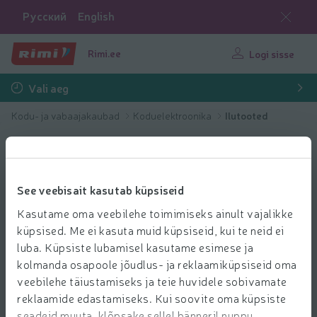
Русский
English
Rimi.ee
Logi sisse
Vali aeg
Kodu- ja vabaajakaubad
Koduelektroonika
Ilutooted
See veebisait kasutab küpsiseid
Kasutame oma veebilehe toimimiseks ainult vajalikke
küpsised. Me ei kasuta muid küpsiseid, kui te neid ei
luba. Küpsiste lubamisel kasutame esimese ja
kolmanda osapoole jõudlus- ja reklaamiküpsiseid oma
veebilehe täiustamiseks ja teie huvidele sobivamate
reklaamide edastamiseks. Kui soovite oma küpsiste
seadeid muuta, klõpsake sellel bänneril nuppu