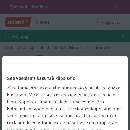
Русский
English
Rimi.ee
Logi sisse
Vali aeg
Kodu- ja vabaajakaubad
Koduelektroonika
Ilutooted
See veebisait kasutab küpsiseid
Kasutame oma veebilehe toimimiseks ainult vajalikke
küpsised. Me ei kasuta muid küpsiseid, kui te neid ei
luba. Küpsiste lubamisel kasutame esimese ja
kolmanda osapoole jõudlus- ja reklaamiküpsiseid oma
veebilehe täiustamiseks ja teie huvidele sobivamate
reklaamide edastamiseks. Kui soovite oma küpsiste
seadeid muuta, klõpsake sellel bänneril nuppu