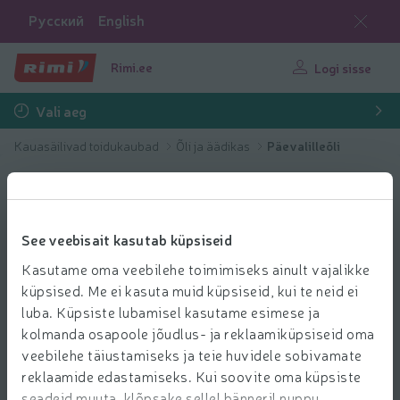
Русский
English
Rimi.ee
Logi sisse
Vali aeg
Kauasäilivad toidukaubad
Õli ja äädikas
Päevalilleõli
See veebisait kasutab küpsiseid
Kasutame oma veebilehe toimimiseks ainult vajalikke
küpsised. Me ei kasuta muid küpsiseid, kui te neid ei
luba. Küpsiste lubamisel kasutame esimese ja
kolmanda osapoole jõudlus- ja reklaamiküpsiseid oma
veebilehe täiustamiseks ja teie huvidele sobivamate
reklaamide edastamiseks. Kui soovite oma küpsiste
seadeid muuta, klõpsake sellel bänneril nuppu