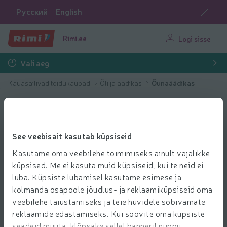
Русский
English
Rimi.ee
Logi sisse
Vali aeg
Kauasäilivad toidukaubad
Õli ja äädikas
Õunaäädikas
See veebisait kasutab küpsiseid
Kasutame oma veebilehe toimimiseks ainult vajalikke
küpsised. Me ei kasuta muid küpsiseid, kui te neid ei
luba. Küpsiste lubamisel kasutame esimese ja
kolmanda osapoole jõudlus- ja reklaamiküpsiseid oma
veebilehe täiustamiseks ja teie huvidele sobivamate
reklaamide edastamiseks. Kui soovite oma küpsiste
seadeid muuta, klõpsake sellel bänneril nuppu