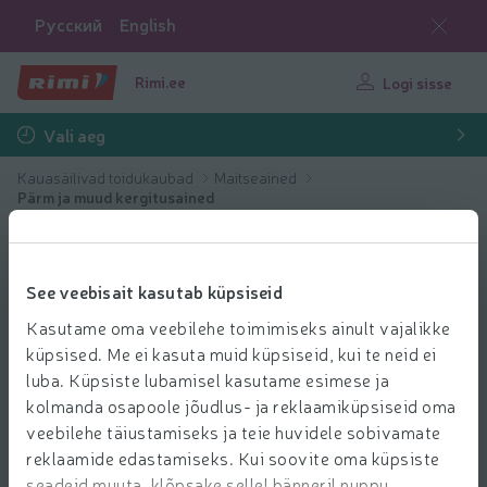
Русский
English
Rimi.ee
Logi sisse
Vali aeg
Kauasäilivad toidukaubad
Maitseained
Pärm ja muud kergitusained
See veebisait kasutab küpsiseid
Kasutame oma veebilehe toimimiseks ainult vajalikke
küpsised. Me ei kasuta muid küpsiseid, kui te neid ei
luba. Küpsiste lubamisel kasutame esimese ja
kolmanda osapoole jõudlus- ja reklaamiküpsiseid oma
veebilehe täiustamiseks ja teie huvidele sobivamate
reklaamide edastamiseks. Kui soovite oma küpsiste
seadeid muuta, klõpsake sellel bänneril nuppu