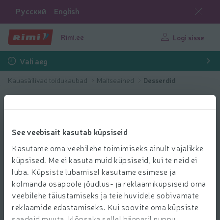
Русский
English
Rimi.ee
Logi sisse
Vali aeg
Kauasäilivad toidukaubad
Maitseained
Desserdid
See veebisait kasutab küpsiseid
Kasutame oma veebilehe toimimiseks ainult vajalikke
küpsised. Me ei kasuta muid küpsiseid, kui te neid ei
luba. Küpsiste lubamisel kasutame esimese ja
kolmanda osapoole jõudlus- ja reklaamiküpsiseid oma
veebilehe täiustamiseks ja teie huvidele sobivamate
reklaamide edastamiseks. Kui soovite oma küpsiste
seadeid muuta, klõpsake sellel bänneril nuppu