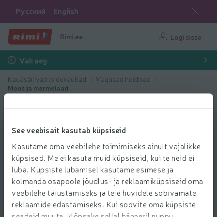
Русский
English
Rimi.ee
Logi sisse
Vali aeg
Kauasäilivad toidukaubad
Magusad hoidised
Moos ja marmelaad
See veebisait kasutab küpsiseid
Kasutame oma veebilehe toimimiseks ainult vajalikke
küpsised. Me ei kasuta muid küpsiseid, kui te neid ei
luba. Küpsiste lubamisel kasutame esimese ja
kolmanda osapoole jõudlus- ja reklaamiküpsiseid oma
veebilehe täiustamiseks ja teie huvidele sobivamate
reklaamide edastamiseks. Kui soovite oma küpsiste
seadeid muuta, klõpsake sellel bänneril nuppu