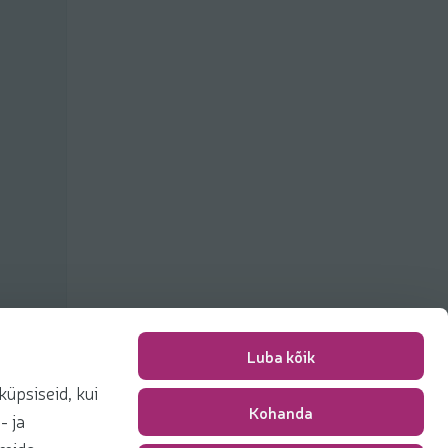
Luba kõik
üpsiseid, kui
Kohanda
Pakkimise tasu
0,00 €
- ja
Kokku
0,00 €