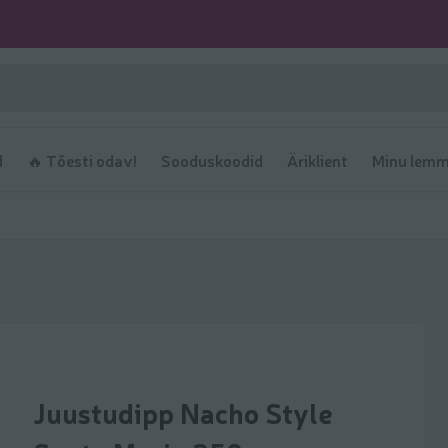
d
🔥 Tõesti odav!
Sooduskoodid
Äriklient
Minu lemm
Juustudipp Nacho Style