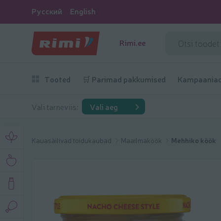
Русский
English
Rimi.ee
Tooted
🛒 Parimad pakkumised
Kampaania
Vali tarneviis:
Vali aeg
Kauasäilivad toidukaubad
Maailmaköök
Mehhiko köök