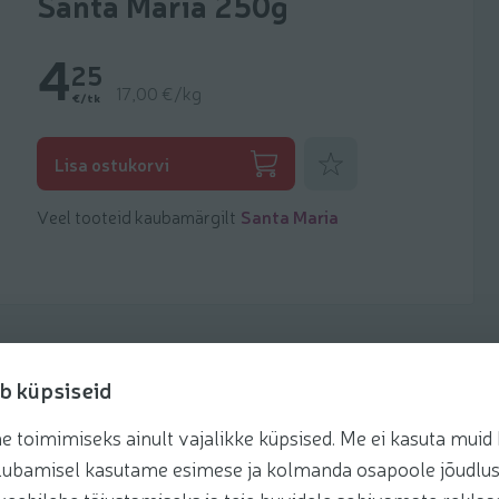
Santa Maria 250g
4
25
17,00 €/kg
€/tk
Lisa lemmikuks
Lisa ostukorvi
Veel tooteid kaubamärgilt
Santa Maria
b küpsiseid
toimimiseks ainult vajalikke küpsised. Me ei kasuta muid k
retseptis
te lubamisel kasutame esimese ja kolmanda osapoole jõudlus