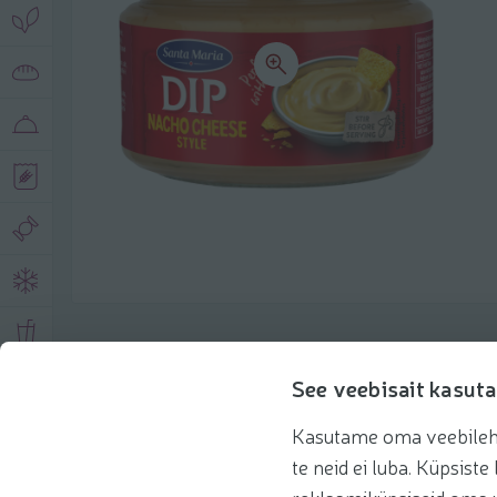
Toote andmed
See veebisait kasuta
Kasutame oma veebilehe 
Tooteinfo
Soovitatud tooted
Kasuta 
te neid ei luba. Küpsis