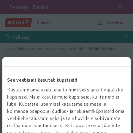
Русский
English
Rimi.ee
Logi sisse
Vali aeg
Kauasäilivad toidukaubad
Maailmaköök
Mehhiko köök
See veebisait kasutab küpsiseid
Kasutame oma veebilehe toimimiseks ainult vajalikke
küpsised. Me ei kasuta muid küpsiseid, kui te neid ei
luba. Küpsiste lubamisel kasutame esimese ja
kolmanda osapoole jõudlus- ja reklaamiküpsiseid oma
veebilehe täiustamiseks ja teie huvidele sobivamate
reklaamide edastamiseks. Kui soovite oma küpsiste
seadeid muuta, klõpsake sellel bänneril nuppu