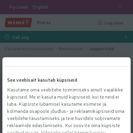
Русский
English
Rimi.ee
Logi sisse
Vali aeg
Kauasäilivad toidukaubad
Maailmaköök
Jaapani köök
See veebisait kasutab küpsiseid
Kasutame oma veebilehe toimimiseks ainult vajalikke
küpsised. Me ei kasuta muid küpsiseid, kui te neid ei
luba. Küpsiste lubamisel kasutame esimese ja
kolmanda osapoole jõudlus- ja reklaamiküpsiseid oma
veebilehe täiustamiseks ja teie huvidele sobivamate
reklaamide edastamiseks. Kui soovite oma küpsiste
seadeid muuta, klõpsake sellel bänneril nuppu