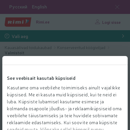
Русский
English
Rimi.ee
Logi sisse
Vali aeg
Kauasäilivad toidukaubad
Konserveeritud köögiviljad
Valmistoit
See veebisait kasutab küpsiseid
Kasutame oma veebilehe toimimiseks ainult vajalikke
küpsised. Me ei kasuta muid küpsiseid, kui te neid ei
luba. Küpsiste lubamisel kasutame esimese ja
kolmanda osapoole jõudlus- ja reklaamiküpsiseid oma
veebilehe täiustamiseks ja teie huvidele sobivamate
reklaamide edastamiseks. Kui soovite oma küpsiste
seadeid muuta, klõpsake sellel bänneril nuppu