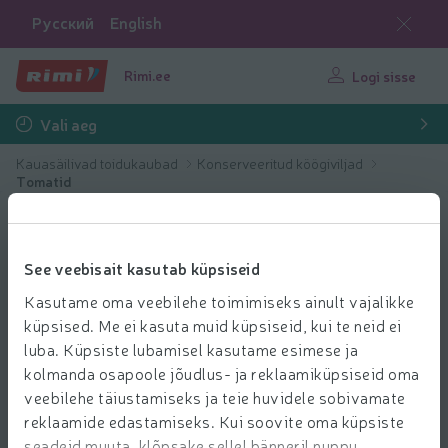
Русский
English
Rimi.ee
Logi sisse
Vali aeg
Kauasäilivad toidukaubad
Konserveeritud köögiviljad
Tomatid
See veebisait kasutab küpsiseid
Kasutame oma veebilehe toimimiseks ainult vajalikke
küpsised. Me ei kasuta muid küpsiseid, kui te neid ei
luba. Küpsiste lubamisel kasutame esimese ja
kolmanda osapoole jõudlus- ja reklaamiküpsiseid oma
veebilehe täiustamiseks ja teie huvidele sobivamate
reklaamide edastamiseks. Kui soovite oma küpsiste
seadeid muuta, klõpsake sellel bänneril nuppu