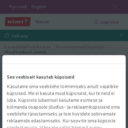
Русский
English
Rimi.ee
Logi sisse
Vali aeg
Kauasäilivad toidukaubad
Konserveeritud köögiviljad
Muud hoidised, salatid
See veebisait kasutab küpsiseid
Kasutame oma veebilehe toimimiseks ainult vajalikke
küpsised. Me ei kasuta muid küpsiseid, kui te neid ei
luba. Küpsiste lubamisel kasutame esimese ja
kolmanda osapoole jõudlus- ja reklaamiküpsiseid oma
veebilehe täiustamiseks ja teie huvidele sobivamate
reklaamide edastamiseks. Kui soovite oma küpsiste
seadeid muuta, klõpsake sellel bänneril nuppu