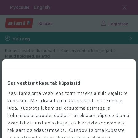
Русский
English
Rimi.ee
Logi sisse
Vali aeg
Kauasäilivad toidukaubad
Konserveeritud köögiviljad
Muud hoidised, salatid
See veebisait kasutab küpsiseid
Kasutame oma veebilehe toimimiseks ainult vajalikke
küpsised. Me ei kasuta muid küpsiseid, kui te neid ei
luba. Küpsiste lubamisel kasutame esimese ja
kolmanda osapoole jõudlus- ja reklaamiküpsiseid oma
veebilehe täiustamiseks ja teie huvidele sobivamate
reklaamide edastamiseks. Kui soovite oma küpsiste
seadeid muuta, klõpsake sellel bänneril nuppu