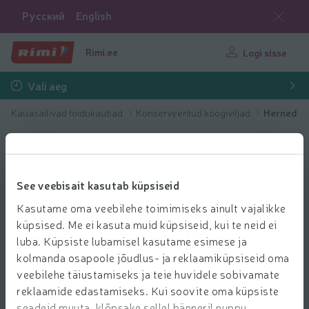
Русский
English
Rimi.ee
Logi sisse
Vali aeg
Kauasäilivad toidukaubad
Konserveeritud köögiviljad
Herned
See veebisait kasutab küpsiseid
Kasutame oma veebilehe toimimiseks ainult vajalikke
küpsised. Me ei kasuta muid küpsiseid, kui te neid ei
luba. Küpsiste lubamisel kasutame esimese ja
kolmanda osapoole jõudlus- ja reklaamiküpsiseid oma
veebilehe täiustamiseks ja teie huvidele sobivamate
reklaamide edastamiseks. Kui soovite oma küpsiste
seadeid muuta, klõpsake sellel bänneril nuppu