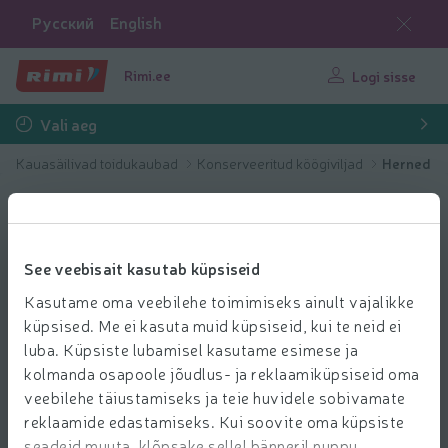
Русский
English
Rimi.ee
Logi sisse
Vali aeg
Kauasäilivad toidukaubad
Konserveeritud köögiviljad
Herned
See veebisait kasutab küpsiseid
Kasutame oma veebilehe toimimiseks ainult vajalikke
küpsised. Me ei kasuta muid küpsiseid, kui te neid ei
luba. Küpsiste lubamisel kasutame esimese ja
kolmanda osapoole jõudlus- ja reklaamiküpsiseid oma
veebilehe täiustamiseks ja teie huvidele sobivamate
reklaamide edastamiseks. Kui soovite oma küpsiste
seadeid muuta, klõpsake sellel bänneril nuppu