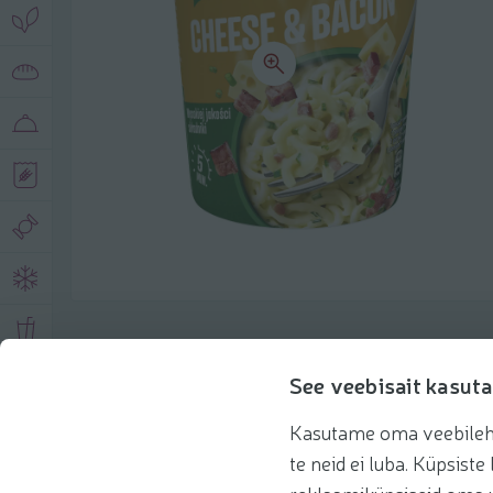
Toote andmed
See veebisait kasuta
Kasutame oma veebilehe 
Tooteinfo
Soovitatud tooted
Kasuta 
te neid ei luba. Küpsis