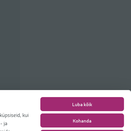
Luba kõik
üpsiseid, kui
Kohanda
Pakkimise tasu
0,00 €
- ja
Kokku
0,00 €