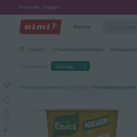
Русский
English
Rimi.ee
Tooted
🛒 Parimad pakkumised
Kampaania
Vali tarneviis:
Vali aeg
Kauasäilivad toidukaubad
Kiirtoit
Kiirnuudlid ja -pastad