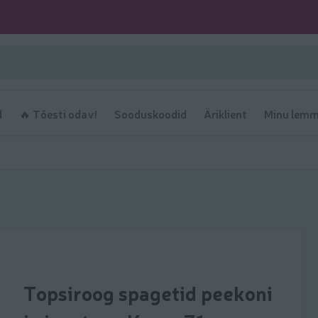
d
🔥 Tõesti odav!
Sooduskoodid
Äriklient
Minu lemm
Topsiroog spagetid peekoni