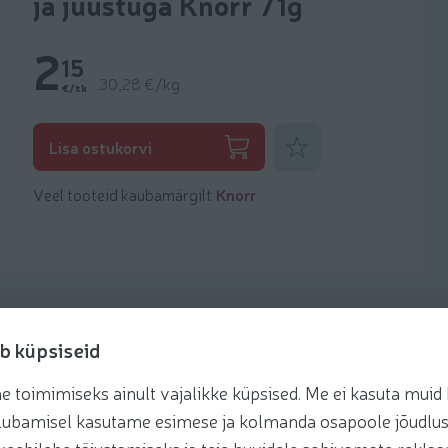
ja juustuga Knorr 71g
2
15
30,28 €/kg
€/tk
Lisa lemmikuks
Lisa ostukorvi
Veel tooteid kaubamärgilt
Knorr
b küpsiseid
toimimiseks ainult vajalikke küpsised. Me ei kasuta muid k
retseptis
te lubamisel kasutame esimese ja kolmanda osapoole jõudlus