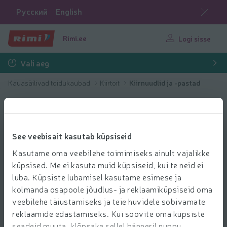
Русский
English
Rimi.ee
Logi sisse
Vali aeg
Kauasäilivad toidukaubad
Kiirtoit
Kiirnuudlid ja -pastad
See veebisait kasutab küpsiseid
Kasutame oma veebilehe toimimiseks ainult vajalikke
küpsised. Me ei kasuta muid küpsiseid, kui te neid ei
luba. Küpsiste lubamisel kasutame esimese ja
kolmanda osapoole jõudlus- ja reklaamiküpsiseid oma
veebilehe täiustamiseks ja teie huvidele sobivamate
reklaamide edastamiseks. Kui soovite oma küpsiste
seadeid muuta, klõpsake sellel bänneril nuppu