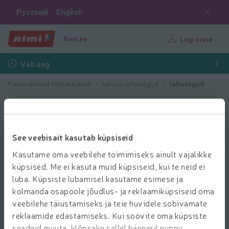
Русский
English
Rimi.ee
Logi sisse
Vali aeg
Kauasäilivad toidukaubad
Jahu ja jahusegud
Jahusegud
See veebisait kasutab küpsiseid
Kasutame oma veebilehe toimimiseks ainult vajalikke
küpsised. Me ei kasuta muid küpsiseid, kui te neid ei
luba. Küpsiste lubamisel kasutame esimese ja
kolmanda osapoole jõudlus- ja reklaamiküpsiseid oma
veebilehe täiustamiseks ja teie huvidele sobivamate
reklaamide edastamiseks. Kui soovite oma küpsiste
seadeid muuta, klõpsake sellel bänneril nuppu