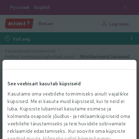
Русский
English
Rimi.ee
Logi sisse
Vali aeg
Kauasäilivad toidukaubad
Helbed, hommikusöögihelbed, müsli
Müslibatoonid, batoonid
See veebisait kasutab küpsiseid
Kasutame oma veebilehe toimimiseks ainult vajalikke
küpsised. Me ei kasuta muid küpsiseid, kui te neid ei
luba. Küpsiste lubamisel kasutame esimese ja
kolmanda osapoole jõudlus- ja reklaamiküpsiseid oma
veebilehe täiustamiseks ja teie huvidele sobivamate
reklaamide edastamiseks. Kui soovite oma küpsiste
seadeid muuta, klõpsake sellel bänneril nuppu