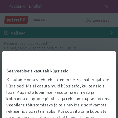
Русский
English
Rimi.ee
Logi sisse
Vali aeg
Kauasäilivad toidukaubad
Helbed, hommikusöögihelbed, müsli
Müsli
See veebisait kasutab küpsiseid
Kasutame oma veebilehe toimimiseks ainult vajalikke
küpsised. Me ei kasuta muid küpsiseid, kui te neid ei
luba. Küpsiste lubamisel kasutame esimese ja
kolmanda osapoole jõudlus- ja reklaamiküpsiseid oma
veebilehe täiustamiseks ja teie huvidele sobivamate
reklaamide edastamiseks. Kui soovite oma küpsiste
seadeid muuta, klõpsake sellel bänneril nuppu