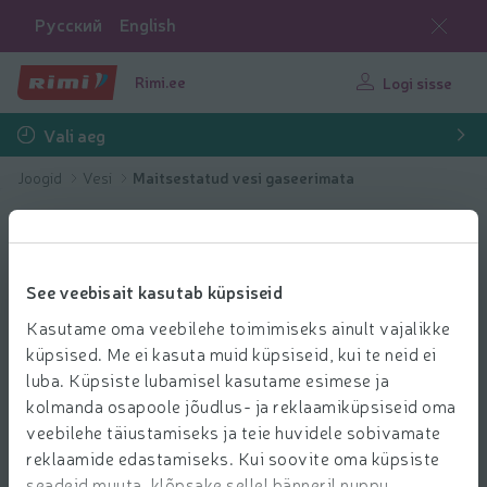
Русский
English
Rimi.ee
Logi sisse
Vali aeg
Joogid
Vesi
Maitsestatud vesi gaseerimata
See veebisait kasutab küpsiseid
Kasutame oma veebilehe toimimiseks ainult vajalikke
küpsised. Me ei kasuta muid küpsiseid, kui te neid ei
luba. Küpsiste lubamisel kasutame esimese ja
kolmanda osapoole jõudlus- ja reklaamiküpsiseid oma
veebilehe täiustamiseks ja teie huvidele sobivamate
reklaamide edastamiseks. Kui soovite oma küpsiste
seadeid muuta, klõpsake sellel bänneril nuppu