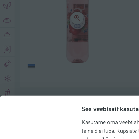
Toote andmed
See veebisait kasuta
Kasutame oma veebilehe 
Tooteinfo
Soovitatud tooted
Kasuta 
te neid ei luba. Küpsis