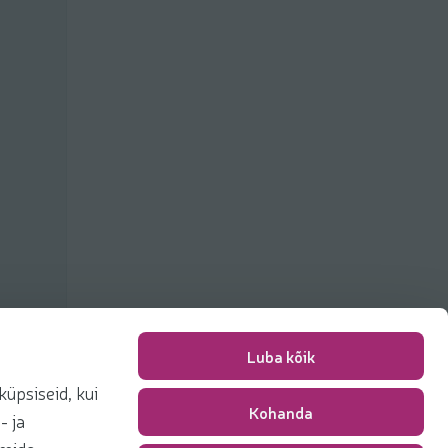
Luba kõik
üpsiseid, kui
Kohanda
Pakkimise tasu
0,00 €
- ja
Kokku
0,00 €