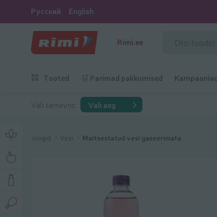
Русский
English
Rimi.ee
Tooted
🛒 Parimad pakkumised
Kampaania
Vali tarneviis:
Vali aeg
Joogid
Vesi
Maitsestatud vesi gaseerimata