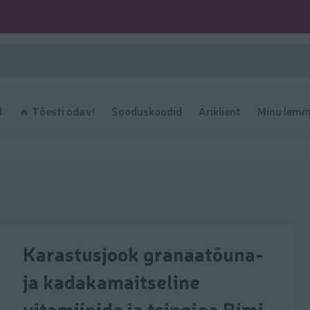
d
🔥 Tõesti odav!
Sooduskoodid
Äriklient
Minu lemm
Karastusjook granaatõuna-
ja kadakamaitseline
vitamiinide ja tsingiga Rimi