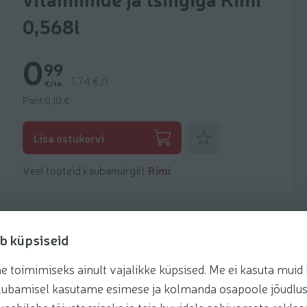
0,568l
0
99
1,74 €/l
€/tk
Pant 0,10 €
Lisa lemmikuks
Lisa ostukorvi
Veel tooteid kaubamärgilt
Rimi
b küpsiseid
toimimiseks ainult vajalikke küpsised. Me ei kasuta muid k
retseptis
te lubamisel kasutame esimese ja kolmanda osapoole jõudlus