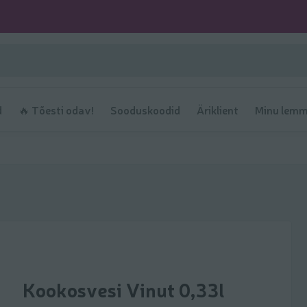
d
🔥 Tõesti odav!
Sooduskoodid
Äriklient
Minu lemm
Kookosvesi Vinut 0,33l