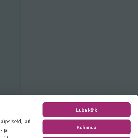
Luba kõik
üpsiseid, kui
Kohanda
Pakkimise tasu
0,00 €
- ja
Kokku
0,00 €