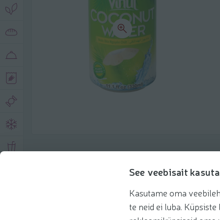
Toote andmed
See veebisait kasuta
Kasutame oma veebilehe 
Tooteinfo
Soovitatud tooted
Kasuta 
te neid ei luba. Küpsis