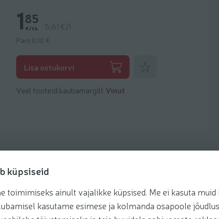
1
85
5,61 €/l
€/tk
Pant 0,10 €
Lisa lemmikuks
Lisa ostukorvi
Veel tooteid kaubamärgilt
Vinut
b küpsiseid
toimimiseks ainult vajalikke küpsised. Me ei kasuta muid k
retseptis
te lubamisel kasutame esimese ja kolmanda osapoole jõudlus