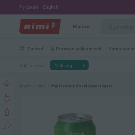
Русский
English
Rimi.ee
Tooted
🛒 Parimad pakkumised
Kampaania
Vali tarneviis:
Vali aeg
Joogid
Vesi
Maitsestatud vesi gaseerimata