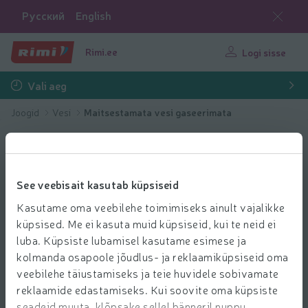
Русский
English
Rimi.ee
Logi sisse
Vali aeg
Joogid
Vesi
Maitsestamata vesi gaseerimata
See veebisait kasutab küpsiseid
Kasutame oma veebilehe toimimiseks ainult vajalikke
küpsised. Me ei kasuta muid küpsiseid, kui te neid ei
luba. Küpsiste lubamisel kasutame esimese ja
kolmanda osapoole jõudlus- ja reklaamiküpsiseid oma
veebilehe täiustamiseks ja teie huvidele sobivamate
reklaamide edastamiseks. Kui soovite oma küpsiste
seadeid muuta, klõpsake sellel bänneril nuppu