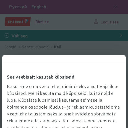
Русский
English
Rimi.ee
Logi sisse
Vali aeg
Joogid
Karastusjoogid
Kali
See veebisait kasutab küpsiseid
Kasutame oma veebilehe toimimiseks ainult vajalikke
küpsised. Me ei kasuta muid küpsiseid, kui te neid ei
luba. Küpsiste lubamisel kasutame esimese ja
kolmanda osapoole jõudlus- ja reklaamiküpsiseid oma
veebilehe täiustamiseks ja teie huvidele sobivamate
reklaamide edastamiseks. Kui soovite oma küpsiste
seadeid muuta, klõpsake sellel bänneril nuppu