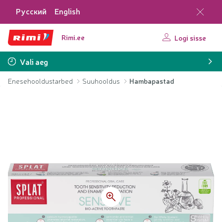
Русский
English
Rimi.ee
Logi sisse
Vali aeg
Enesehooldustarbed
Suuhooldus
Hambapastad