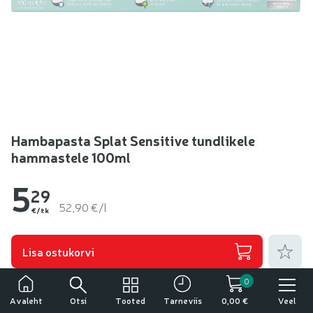
Hambapasta Splat Sensitive tundlikele
hammastele 100ml
5
29
52,90 €/l
€/tk
Lisa lem
Lisa ostukorvi
0
Veel tooteid kaubamärgilt
Tähelepanu!
Splat
Otsi
Tooted
Veel
Avaleht
Tarneviis
0,00 €
Tegemist on alkoholiga. Alkohol võib kahjustada teie tervist.