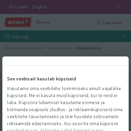
Русский
English
Rimi.ee
Logi sisse
Vali aeg
Enesehooldustarbed
Näohooldus
Näopuhastus
See veebisait kasutab küpsiseid
Kasutame oma veebilehe toimimiseks ainult vajalikke
küpsised. Me ei kasuta muid küpsiseid, kui te neid ei
luba. Küpsiste lubamisel kasutame esimese ja
kolmanda osapoole jõudlus- ja reklaamiküpsiseid oma
veebilehe täiustamiseks ja teie huvidele sobivamate
reklaamide edastamiseks. Kui soovite oma küpsiste
seadeid muuta, klõpsake sellel bänneril nuppu