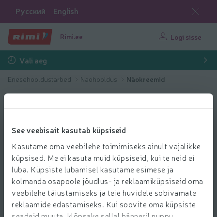
Русский
English
Rimi.ee
Logi sisse
Vali aeg
Enesehooldustarbed
Näohooldus
Näokreemid
See veebisait kasutab küpsiseid
Kasutame oma veebilehe toimimiseks ainult vajalikke
küpsised. Me ei kasuta muid küpsiseid, kui te neid ei
luba. Küpsiste lubamisel kasutame esimese ja
kolmanda osapoole jõudlus- ja reklaamiküpsiseid oma
veebilehe täiustamiseks ja teie huvidele sobivamate
reklaamide edastamiseks. Kui soovite oma küpsiste
seadeid muuta, klõpsake sellel bänneril nuppu