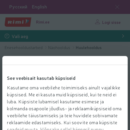
Русский
English
Rimi.ee
Logi sisse
Vali aeg
Enesehooldustarbed
Näohooldus
Huulehooldus
See veebisait kasutab küpsiseid
Kasutame oma veebilehe toimimiseks ainult vajalikke
küpsised. Me ei kasuta muid küpsiseid, kui te neid ei
luba. Küpsiste lubamisel kasutame esimese ja
kolmanda osapoole jõudlus- ja reklaamiküpsiseid oma
veebilehe täiustamiseks ja teie huvidele sobivamate
reklaamide edastamiseks. Kui soovite oma küpsiste
seadeid muuta, klõpsake sellel bänneril nuppu