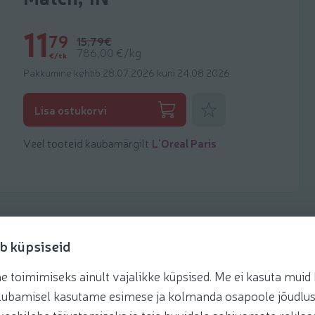
11
79
15,79€
786,00 €/kg
€/tk
Pakkumine kehtib 28.07.2026 kuni 24.08.2026
Lisa lemmikuks
Lisa ostukorvi
Veel tooteid kaubamärgilt
L'Oreal Paris
b küpsiseid
toimimiseks ainult vajalikke küpsised. Me ei kasuta muid k
te lubamisel kasutame esimese ja kolmanda osapoole jõudlus