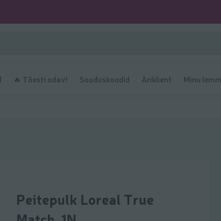
d
🔥 Tõesti odav!
Sooduskoodid
Äriklient
Minu lemm
Peitepulk Loreal True
Match, 1N