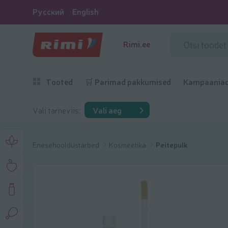
Русский
English
Rimi.ee
Tooted
🛒 Parimad pakkumised
Kampaania
Vali tarneviis:
Vali aeg
Enesehooldustarbed
Kosmeetika
Peitepulk