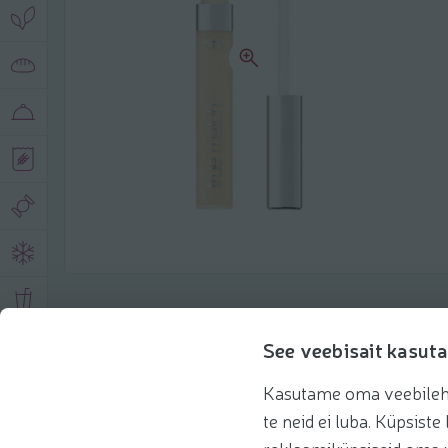
Toote andmed
See veebisait kasuta
Kasutame oma veebilehe 
Tooteinfo
Soovitatud tooted
te neid ei luba. Küpsis