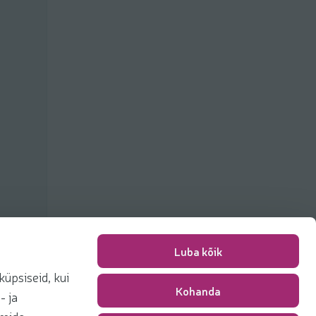
Luba kõik
üpsiseid, kui
Kohanda
Pakkimise tasu
0,00 €
- ja
Kokku
0,00 €