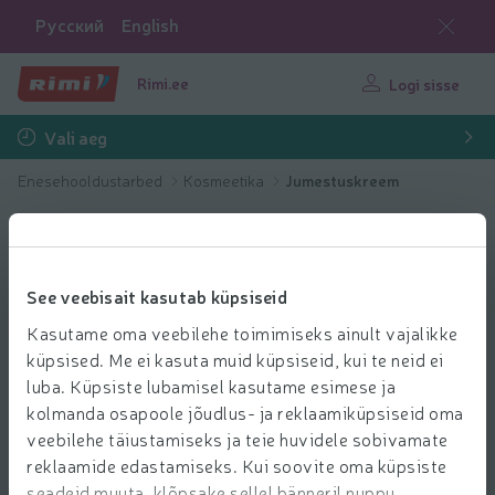
Русский
English
Rimi.ee
Logi sisse
Vali aeg
Enesehooldustarbed
Kosmeetika
Jumestuskreem
See veebisait kasutab küpsiseid
Kasutame oma veebilehe toimimiseks ainult vajalikke
küpsised. Me ei kasuta muid küpsiseid, kui te neid ei
luba. Küpsiste lubamisel kasutame esimese ja
kolmanda osapoole jõudlus- ja reklaamiküpsiseid oma
veebilehe täiustamiseks ja teie huvidele sobivamate
reklaamide edastamiseks. Kui soovite oma küpsiste
seadeid muuta, klõpsake sellel bänneril nuppu