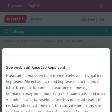
Русский
English
Rimi.ee
Logi sisse
Vali aeg
Enesehooldustarbed
Kehahooldus
Dušigeelid
See veebisait kasutab küpsiseid
Kasutame oma veebilehe toimimiseks ainult vajalikke
küpsised. Me ei kasuta muid küpsiseid, kui te neid ei
luba. Küpsiste lubamisel kasutame esimese ja
kolmanda osapoole jõudlus- ja reklaamiküpsiseid oma
veebilehe täiustamiseks ja teie huvidele sobivamate
reklaamide edastamiseks. Kui soovite oma küpsiste
seadeid muuta, klõpsake sellel bänneril nuppu