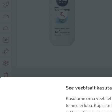
Toote andmed
See veebisait kasuta
Kasutame oma veebilehe 
Tooteinfo
Soovitatud tooted
te neid ei luba. Küpsis