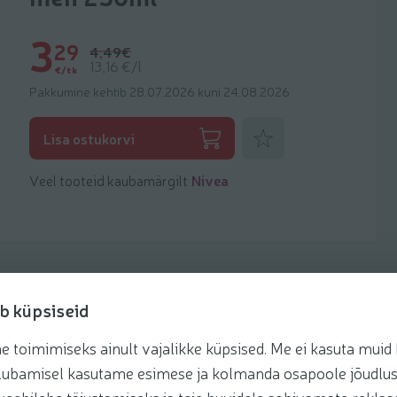
3
29
4,49€
13,16 €/l
€/tk
Pakkumine kehtib 28.07.2026 kuni 24.08.2026
Lisa lemmikuks
Lisa ostukorvi
Veel tooteid kaubamärgilt
Nivea
b küpsiseid
toimimiseks ainult vajalikke küpsised. Me ei kasuta muid k
te lubamisel kasutame esimese ja kolmanda osapoole jõudlus