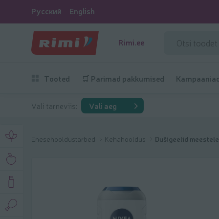
Русский
English
Rimi.ee
Tooted
🛒 Parimad pakkumised
Kampaania
Vali tarneviis:
Vali aeg
Enesehooldustarbed
Kehahooldus
Dušigeelid meestele