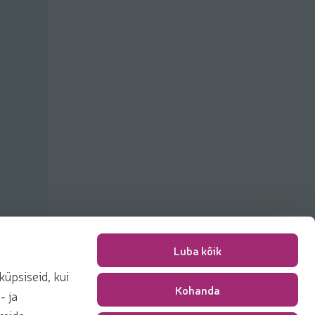
Luba kõik
üpsiseid, kui
Kohanda
Pakkimise tasu
0,00 €
- ja
Kokku
0,00 €