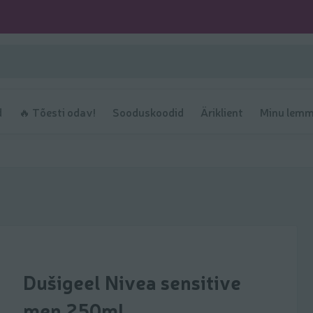
d
🔥 Tõesti odav!
Sooduskoodid
Äriklient
Minu lemm
Dušigeel Nivea sensitive
men 250ml