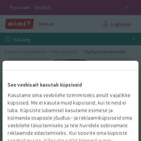
Русский
English
Rimi.ee
Logi sisse
Vali aeg
Enesehooldustarbed
Kehahooldus
Dušigeelid meestele
See veebisait kasutab küpsiseid
Kasutame oma veebilehe toimimiseks ainult vajalikke
küpsised. Me ei kasuta muid küpsiseid, kui te neid ei
luba. Küpsiste lubamisel kasutame esimese ja
kolmanda osapoole jõudlus- ja reklaamiküpsiseid oma
veebilehe täiustamiseks ja teie huvidele sobivamate
reklaamide edastamiseks. Kui soovite oma küpsiste
seadeid muuta, klõpsake sellel bänneril nuppu