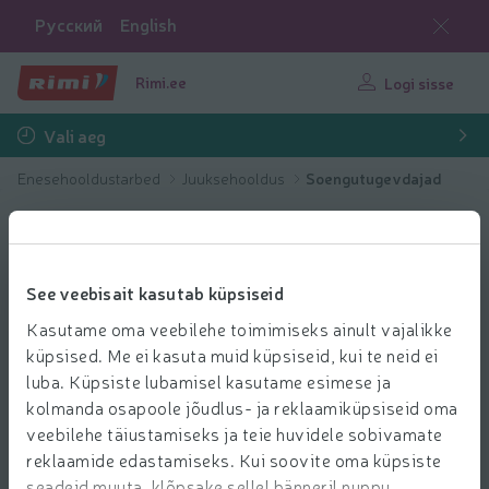
Русский
English
Rimi.ee
Logi sisse
Vali aeg
Enesehooldustarbed
Juuksehooldus
Soengutugevdajad
See veebisait kasutab küpsiseid
Kasutame oma veebilehe toimimiseks ainult vajalikke
küpsised. Me ei kasuta muid küpsiseid, kui te neid ei
luba. Küpsiste lubamisel kasutame esimese ja
kolmanda osapoole jõudlus- ja reklaamiküpsiseid oma
veebilehe täiustamiseks ja teie huvidele sobivamate
reklaamide edastamiseks. Kui soovite oma küpsiste
seadeid muuta, klõpsake sellel bänneril nuppu