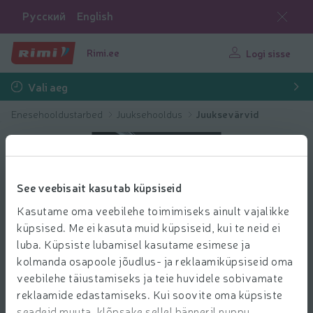
Русский
English
Rimi.ee
Logi sisse
Vali aeg
Enesehooldustarbed
Juuksehooldus
Juuksevärvid
See veebisait kasutab küpsiseid
Kasutame oma veebilehe toimimiseks ainult vajalikke
küpsised. Me ei kasuta muid küpsiseid, kui te neid ei
luba. Küpsiste lubamisel kasutame esimese ja
kolmanda osapoole jõudlus- ja reklaamiküpsiseid oma
veebilehe täiustamiseks ja teie huvidele sobivamate
reklaamide edastamiseks. Kui soovite oma küpsiste
seadeid muuta, klõpsake sellel bänneril nuppu