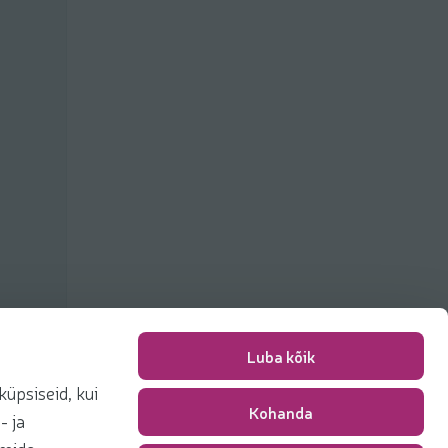
Luba kõik
üpsiseid, kui
Kohanda
Pakkimise tasu
0,00 €
- ja
Kokku
0,00 €