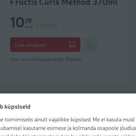
Fructis Curls Method 370ml
10
19
27,54 €/l
€/tk
Lisa lemmikuks
Lisa ostukorvi
Veel tooteid kaubamärgilt
Fructis
b küpsiseid
toimimiseks ainult vajalikke küpsised. Me ei kasuta muid k
te lubamisel kasutame esimese ja kolmanda osapoole jõudlus