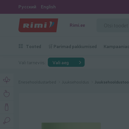
Русский
English
Rimi.ee
Tooted
🛒 Parimad pakkumised
Kampaania
Vali tarneviis:
Vali aeg
Enesehooldustarbed
Juuksehooldus
Juuksehooldustoo