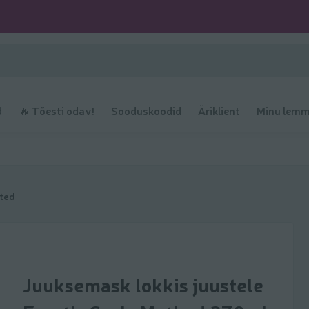
d
🔥 Tõesti odav!
Sooduskoodid
Äriklient
Minu lemm
ted
Juuksemask lokkis juustele