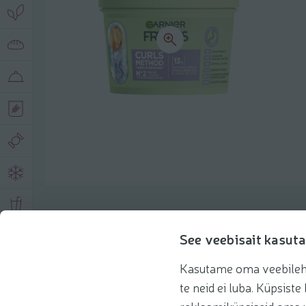
Toote andmed
See veebisait kasuta
Kasutame oma veebilehe 
Tooteinfo
Soovitatud tooted
te neid ei luba. Küpsis