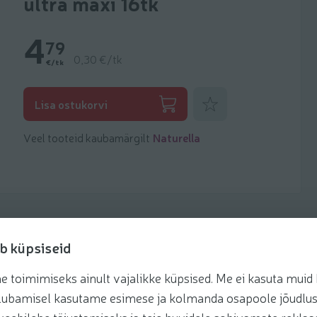
ultra maxi 16tk
4
79
0,30 €/tk
€/tk
Lisa lemmikuks
Lisa ostukorvi
Veel tooteid kaubamärgilt
Naturella
b küpsiseid
toimimiseks ainult vajalikke küpsised. Me ei kasuta muid k
te lubamisel kasutame esimese ja kolmanda osapoole jõudlus