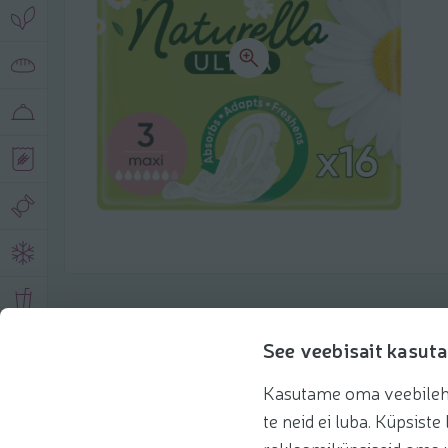
Toote andmed
See veebisait kasuta
Kasutame oma veebilehe 
Tooteinfo
Soovitatud tooted
te neid ei luba. Küpsis