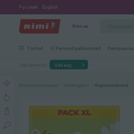
Русский
English
Rimi.ee
Tooted
🛒 Parimad pakkumised
Kampaania
Vali tarneviis:
Vali aeg
Enesehooldustarbed
Intiimhügieen
Hügieenisidemed