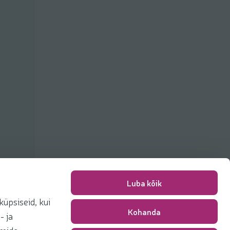
Luba kõik
üpsiseid, kui
Kohanda
Pakkimise tasu
0,00 €
- ja
Kokku
0,00 €