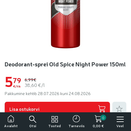
Deodorant-sprei Old Spice Night Power 150ml
5
79
6,99€
38,60 €/l
€/tk
Pakkumine kehtib 28.07.2026 kuni 24.08.2026
Lisa lem
Lisa ostukorvi
0
Tähelepanu!
Veel tooteid kaubamärgilt
Old Spice
Otsi
Tooted
Veel
Avaleht
Tarneviis
0,00 €
Tegemist on alkoholiga. Alkohol võib kahjustada teie tervist.