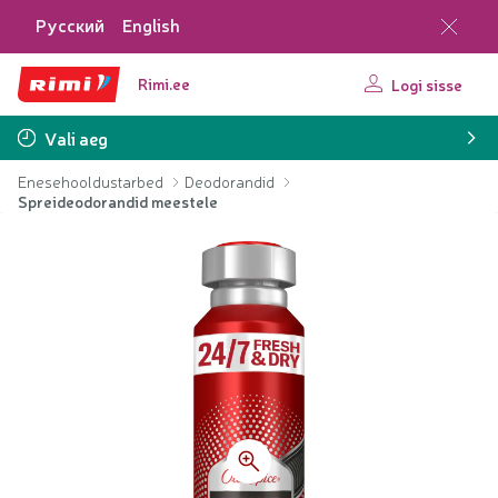
Русский
English
Rimi.ee
Logi sisse
Vali aeg
Enesehooldustarbed
Deodorandid
Spreideodorandid meestele