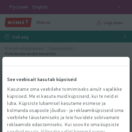
Русский
English
Rimi.ee
Logi sisse
Vali aeg
Enesehooldustarbed
Deodorandid
Pulkdeodorandid meestele
See veebisait kasutab küpsiseid
Kasutame oma veebilehe toimimiseks ainult vajalikke
küpsised. Me ei kasuta muid küpsiseid, kui te neid ei
luba. Küpsiste lubamisel kasutame esimese ja
kolmanda osapoole jõudlus- ja reklaamiküpsiseid oma
veebilehe täiustamiseks ja teie huvidele sobivamate
reklaamide edastamiseks. Kui soovite oma küpsiste
seadeid muuta, klõpsake sellel bänneril nuppu