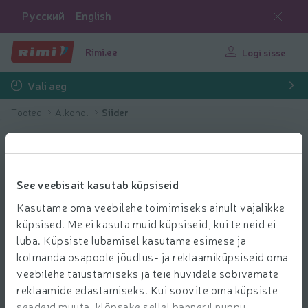
Русский
English
Rimi.ee
Logi sisse
Vali aeg
Tooted
Alkohol
Siider
See veebisait kasutab küpsiseid
Kasutame oma veebilehe toimimiseks ainult vajalikke
küpsised. Me ei kasuta muid küpsiseid, kui te neid ei
luba. Küpsiste lubamisel kasutame esimese ja
kolmanda osapoole jõudlus- ja reklaamiküpsiseid oma
veebilehe täiustamiseks ja teie huvidele sobivamate
reklaamide edastamiseks. Kui soovite oma küpsiste
seadeid muuta, klõpsake sellel bänneril nuppu