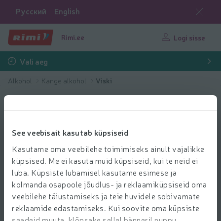
Русский
English
Rimi.ee
Logi sisse
Vali aeg
Alkohol
Kange alkohol
Viski
See veebisait kasutab küpsiseid
Kasutame oma veebilehe toimimiseks ainult vajalikke
küpsised. Me ei kasuta muid küpsiseid, kui te neid ei
luba. Küpsiste lubamisel kasutame esimese ja
kolmanda osapoole jõudlus- ja reklaamiküpsiseid oma
veebilehe täiustamiseks ja teie huvidele sobivamate
reklaamide edastamiseks. Kui soovite oma küpsiste
seadeid muuta, klõpsake sellel bänneril nuppu